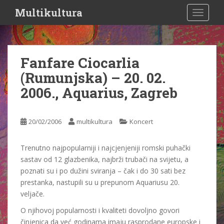
S
Multikultura
TOGGLE
k
i
p
t
Fanfare Ciocarlia
o
(Rumunjska) – 20. 02.
m
a
2006., Aquarius, Zagreb
i
n
c
20/02/2006
multikultura
Koncert
o
n
Trenutno najpopularniji i najcjenjeniji romski puhački
t
sastav od 12 glazbenika, najbrži trubači na svijetu, a
e
poznati su i po dužini sviranja – čak i do 30 sati bez
n
prestanka, nastupili su u prepunom Aquariusu 20.
t
veljače.
O njihovoj popularnosti i kvaliteti dovoljno govori
činjenica da već godinama imaju rasprodane europske i