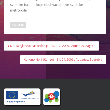
svjetske turneje koje obuhvaćaju sve svjetske
metropole.
Aquarius
Post
Kiril Džajkovski (Makedonija) – 07. 12. 2005., Aquarius, Zagreb
navigation
Konono No 1 (Kongo) – 11. 04. 2006., Aquarius, Zagreb