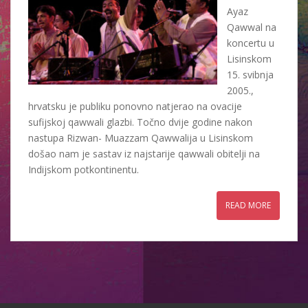
Ayaz
Qawwal na
koncertu u
Lisinskom
15. svibnja
2005.,
hrvatsku je publiku ponovno natjerao na ovacije
sufijskoj qawwali glazbi. Točno dvije godine nakon
nastupa Rizwan- Muazzam Qawwalija u Lisinskom
došao nam je sastav iz najstarije qawwali obitelji na
Indijskom potkontinentu.
READ MORE