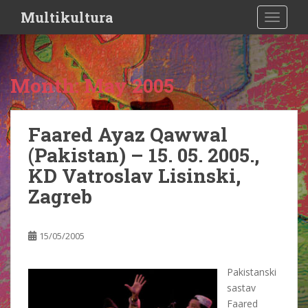
S
Multikultura
TOGGLE
k
i
p
t
Month:
May 2005
o
m
a
Faared Ayaz Qawwal
i
(Pakistan) – 15. 05. 2005.,
n
c
KD Vatroslav Lisinski,
o
Zagreb
n
t
e
15/05/2005
n
t
Pakistanski
sastav
Faared