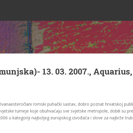
munjska)- 13. 03. 2007., Aquarius
Dvanaesteročlani romski puhački sastav, dobro poznat hrvatskoj publ
svjetske turneje koje obuhvaćaju sve svjetske metropole, dobili su p
2006 u kategoriji najboljeg europskog izvođača i slove za najbrže trub