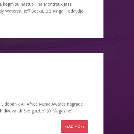
 kojim su nastupili na Montreux Jazz
uddy Watersa, Jeff Becka, BB Kinga… odavdje
”, dobitnik All Africa Music Awards nagrade
ih divova afričke glazbe” (Q Magazine).
READ MORE