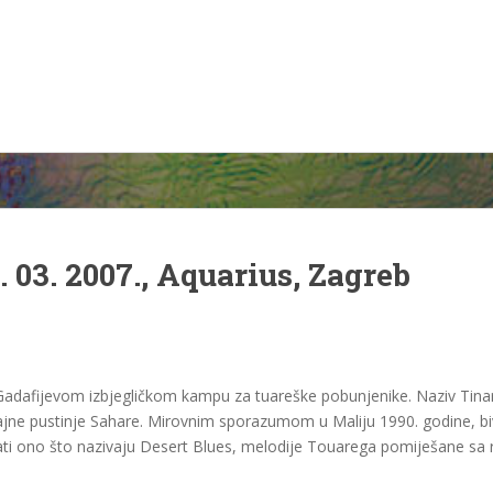
 03. 2007., Aquarius, Zagreb
Gadafijevom izbjegličkom kampu za tuareške pobunjenike. Naziv Tin
rajne pustinje Sahare. Mirovnim sporazumom u Maliju 1990. godine, biv
virati ono što nazivaju Desert Blues, melodije Touarega pomiješane sa 