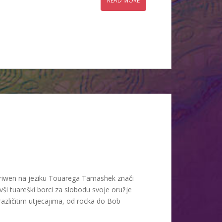
READ MORE
ariwen na jeziku Touarega Tamashek znači
ši tuareški borci za slobodu svoje oružje
različitim utjecajima, od rocka do Bob