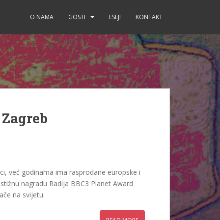
O NAMA
GOSTI
ESEJI
KONTAKT
, Zagreb
ici, već godinama ima rasprodane europske i
restižnu nagradu Radija BBC3 Planet Award
ače na svijetu.