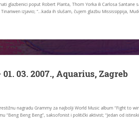
i glazbenici poput Robert Planta, Thom Yorka ili Carlosa Santane sa
av Tinariwen izjavio; “…kada ih slušam, čujem glazbu Mississippija, M
 01. 03. 2007., Aquarius, Zagreb
prestižnu nagradu Grammy za najbolji World Music album “Fight to win
 “Beng Beng Beng”, saksofonist i politički aktivist; “Jedan od istinsk