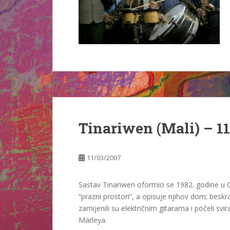
Tinariwen (Mali) – 11.
11/03/2007
Sastav Tinariwen oformio se 1982. godine u 
“prazni prostori”, a opisuje njihov dom; besk
zamijenili su električnim gitarama i počeli s
Marleya.