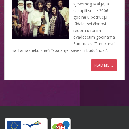
sjevernog Malija, a
sakupili su se 2006.
godine u području
Kidala, svi članovi
redom u ranim
dvadesetim godinama.
Sam naziv “Tamikrest”
na Tamasheku znači “spajanje, savez ili budućnost”.
READ MORE