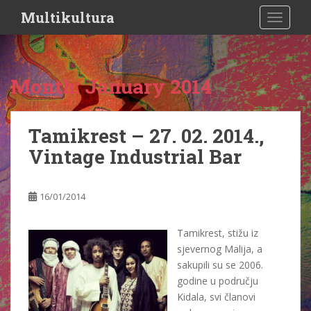
S
Multikultura
TOGGLE
k
i
p
t
Month:
January 2014
o
m
a
Tamikrest – 27. 02. 2014.,
i
Vintage Industrial Bar
n
c
o
16/01/2014
n
t
e
Tamikrest, stižu iz
n
sjevernog Malija, a
t
sakupili su se 2006.
godine u području
Kidala, svi članovi