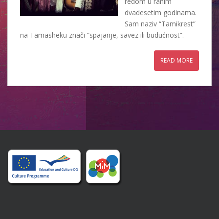
redom u ranim
dvadesetim godinama.
Sam naziv “Tamikrest”
na Tamasheku znači “spajanje, savez ili budućnost”.
READ MORE